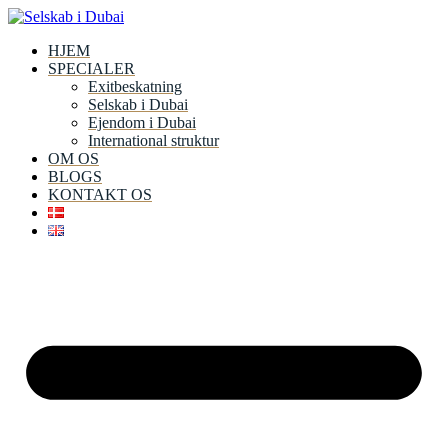
Videre
til
HJEM
indhold
SPECIALER
Exitbeskatning
Selskab i Dubai
Ejendom i Dubai
International struktur
OM OS
BLOGS
KONTAKT OS