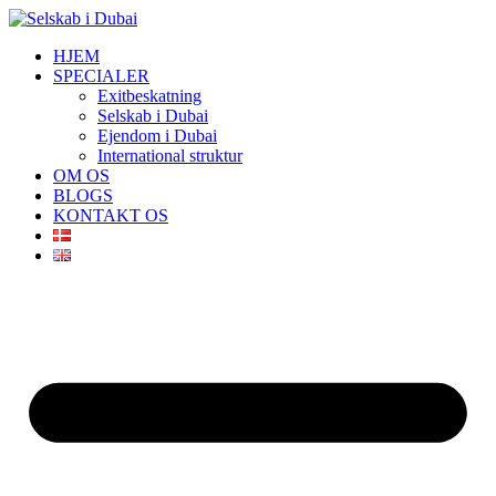
Videre
til
HJEM
indhold
SPECIALER
Exitbeskatning
Selskab i Dubai
Ejendom i Dubai
International struktur
OM OS
BLOGS
KONTAKT OS