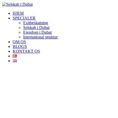
Videre
til
HJEM
indhold
SPECIALER
Exitbeskatning
Selskab i Dubai
Ejendom i Dubai
International struktur
OM OS
BLOGS
KONTAKT OS